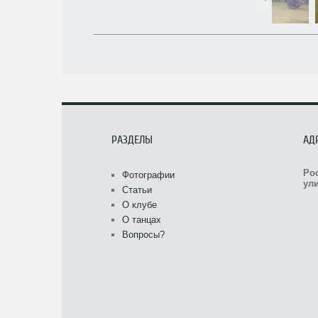
РАЗДЕЛЫ
АД
Ро
Фотографии
ули
Статьи
О клубе
О танцах
Вопросы?