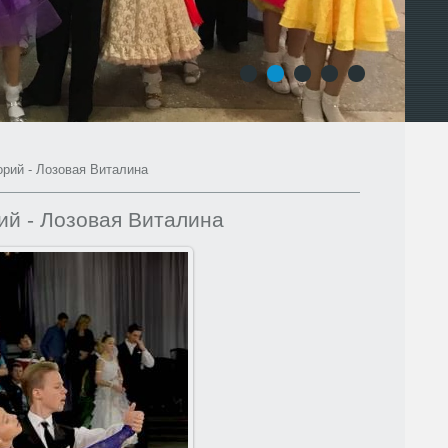
1
2
3
4
5
орий - Лозовая Виталина
ий - Лозовая Виталина