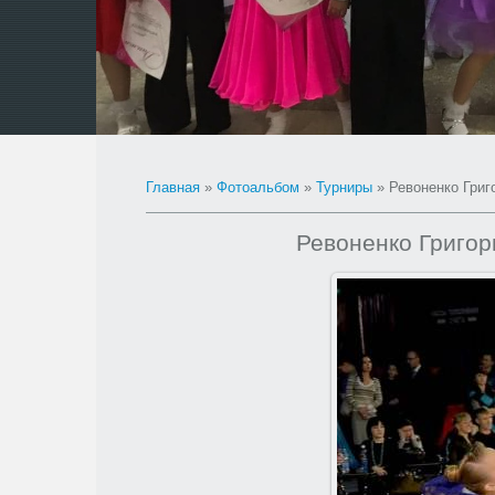
Главная
»
Фотоальбом
»
Турниры
» Ревоненко Григ
Ревоненко Григор