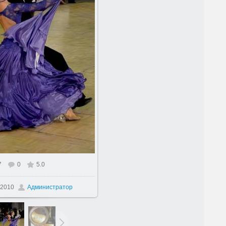
7
0
5.0
 размере
401x604
/ 84.8Kb
.2010
Администратор