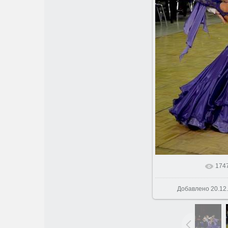
174
В реальном
Добавлено
20.12