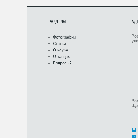
РАЗДЕЛЫ
АД
Ро
Фотографии
ули
Статьи
О клубе
О танцах
Вопросы?
Рос
Ще