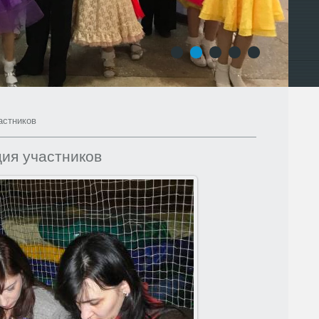
1
2
3
4
5
астников
ия участников