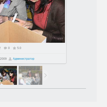
2
0
5.0
азмере
1500x1125
/ 258.1Kb
.2009
Администратор