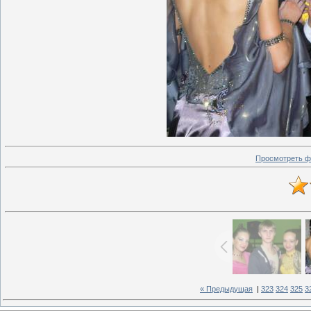
Просмотреть ф
« Предыдущая
|
323
324
325
3