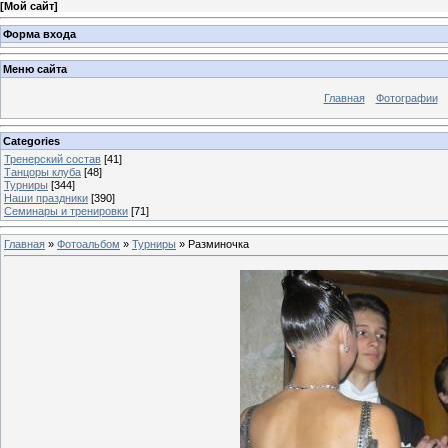
[
Мой сайт
]
Форма входа
Меню сайта
Главная
Фотографии
Categories
Тренерский состав
[41]
Танцоры клуба
[48]
Турниры
[344]
Наши праздники
[390]
Семинары и тренировки
[71]
Главная
»
Фотоальбом
»
Турниры
» Разминочка