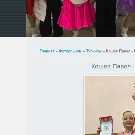
Главная
»
Фотоальбом
»
Турниры
» Кошев Павел - 
Кошев Павел -