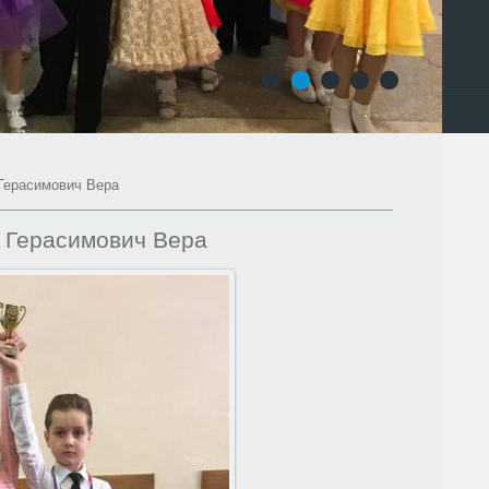
1
2
3
4
5
Герасимович Вера
 Герасимович Вера