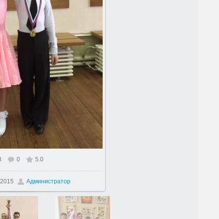
8
0
5.0
размере
960x1280
/ 203.1Kb
.2015
Администратор