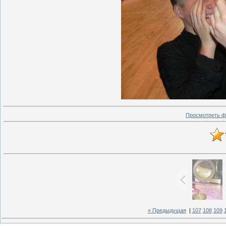
Просмотреть ф
« Предыдущая
|
107
108
109