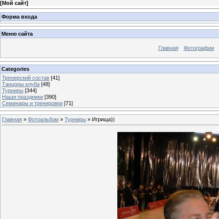
[
Мой сайт
]
Форма входа
Меню сайта
Главная
Фотографии
Categories
Тренерский состав
[41]
Танцоры клуба
[48]
Турниры
[344]
Наши праздники
[390]
Семинары и тренировки
[71]
Главная
»
Фотоальбом
»
Турниры
» Игрища))