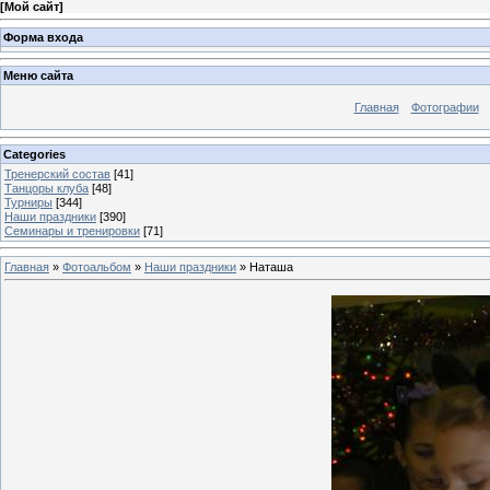
[
Мой сайт
]
Форма входа
Меню сайта
Главная
Фотографии
Categories
Тренерский состав
[41]
Танцоры клуба
[48]
Турниры
[344]
Наши праздники
[390]
Семинары и тренировки
[71]
Главная
»
Фотоальбом
»
Наши праздники
» Наташа