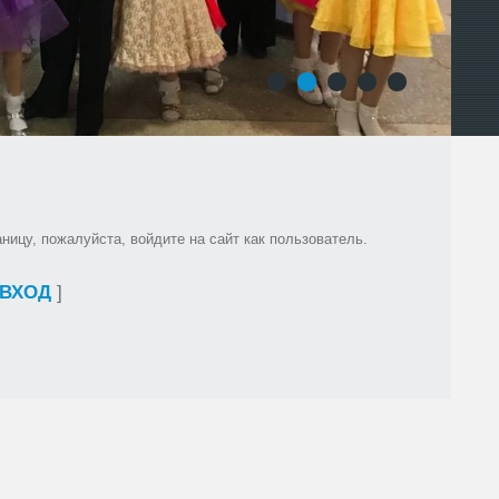
1
2
3
4
5
ицу, пожалуйста, войдите на сайт как пользователь.
ВХОД
]