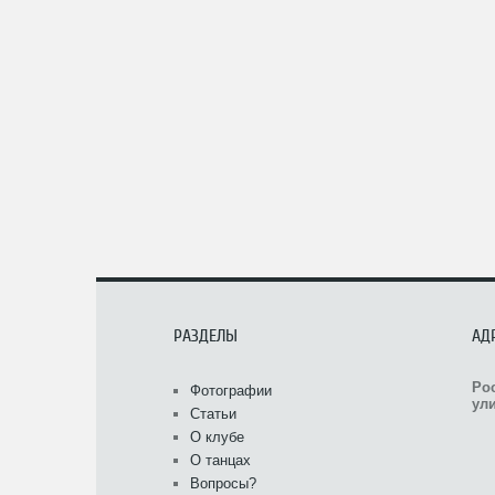
РАЗДЕЛЫ
АД
Ро
Фотографии
ули
Статьи
О клубе
О танцах
Вопросы?